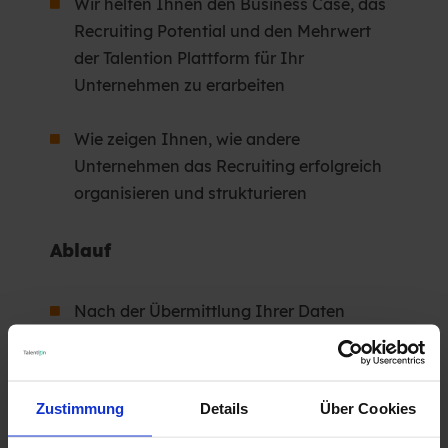
Wir helfen Ihnen den Business Case, das
Recruiting Potential und den Mehrwert
der Talention Plattform für Ihr
Unternehmen zu erarbeiten
Wie zeigen Ihnen, wie andere
Unternehmen das Recruiting erfolgreich
organisieren und strukturieren
Ablauf
Nach der Übermittlung Ihrer Daten
erhalten Sie eine Rückmeldung von einem
unserer Plattform-Experten und können
sich einen für Sie passenden Termin
Zustimmung
Details
Über Cookies
heraussuchen!