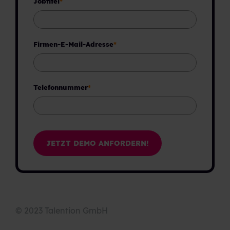
Jobtitel
*
Firmen-E-Mail-Adresse
*
Telefonnummer
*
© 2023 Talention GmbH