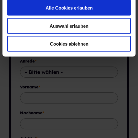
s
Alle Cookies erlauben
a
u
Auswahl erlauben
s
w
a
Cookies ablehnen
h
l
Anrede
*
Vorname
*
Nachname
*