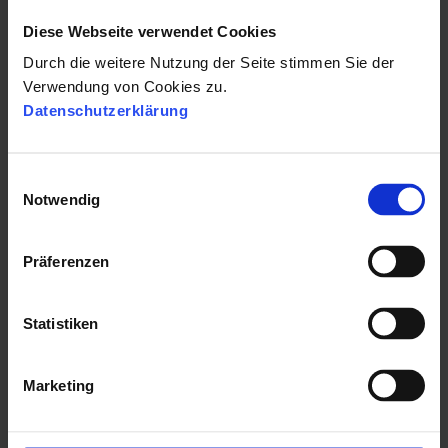
Sie erhalten durch unser System
Diese Webseite verwendet Cookies
automatisch die Kontaktdaten unseres
Durch die weitere Nutzung der Seite stimmen Sie der
Experten. Senden Sie ihm dann gerne Ihre
Verwendung von Cookies zu.
Wünsche und offenen Punkte zu. So kann
Datenschutzerklärung
er sich auf Ihren gemeinsamen Termin
optimal vorbereiten.
E
Notwendig
i
n
w
Präferenzen
i
l
l
Statistiken
i
g
Marketing
u
n
g