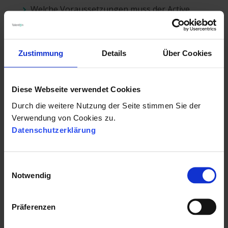
Welche Voraussetzungen muss der Active
Sourcer mitbringen?
Inhalte der Active Sourcing Ansprache
Aufwand, Anforderungen und Budgetierung
Zustimmung
Details
Über Cookies
Diese Webseite verwendet Cookies
Durch die weitere Nutzung der Seite stimmen Sie der
Sichern Sie sich Ihr kostenloses E-
Verwendung von Cookies zu.
Book
Datenschutzerklärung
Anrede
*
E
Notwendig
i
n
Vorname
*
w
Präferenzen
i
l