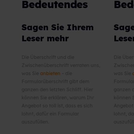
Bedeutendes
Bed
Sagen Sie Ihrem
Sage
Leser mehr
Lese
Die Überschrift und die
Die Über
Zwischenüberschrift verraten uns,
Zwischen
was Sie
anbieten
– die
was Sie
Formularüberschrift gibt dem
Formular
ganzen den letzten Schliff. Hier
ganzen de
können Sie erklären, warum Ihr
können S
Angebot so toll ist, dass es sich
Angebot s
lohnt, dafür ein Formular
lohnt, d
auszufüllen.
auszufül