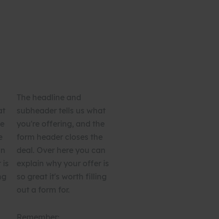
The headline and
at
subheader tells us what
he
you're offering, and the
e
form header closes the
an
deal. Over here you can
 is
explain why your offer is
ng
so great it's worth filling
out a form for.
Remember: