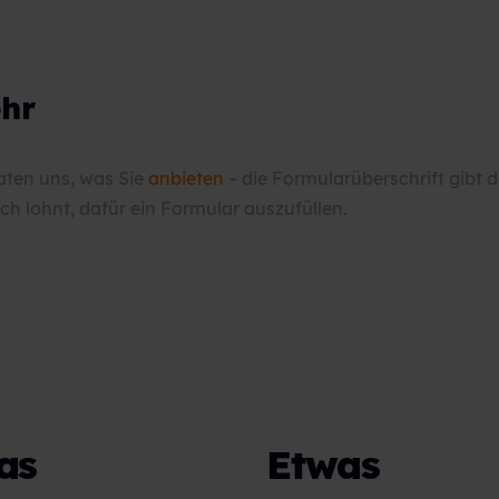
ehr
aten uns, was Sie
anbieten
– die Formularüberschrift gibt d
ich lohnt, dafür ein Formular auszufüllen.
as
Etwas