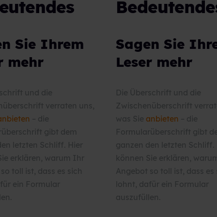
eutendes
Bedeutende
n Sie Ihrem
Sagen Sie Ih
r mehr
Leser mehr
schrift und die
Die Überschrift und die
überschrift verraten uns,
Zwischenüberschrift verrat
anbieten
– die
was Sie
anbieten
– die
überschrift gibt dem
Formularüberschrift gibt 
n letzten Schliff. Hier
ganzen den letzten Schliff.
ie erklären, warum Ihr
können Sie erklären, waru
o toll ist, dass es sich
Angebot so toll ist, dass es
afür ein Formular
lohnt, dafür ein Formular
len.
auszufüllen.