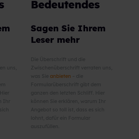
s
Bedeutendes
rem
Sagen Sie Ihrem
Leser mehr
Die Überschrift und die
en uns,
Zwischenüberschrift verraten uns,
was Sie
anbieten
– die
dem
Formularüberschrift gibt dem
 Hier
ganzen den letzten Schliff. Hier
m Ihr
können Sie erklären, warum Ihr
 sich
Angebot so toll ist, dass es sich
lohnt, dafür ein Formular
auszufüllen.