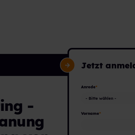
Jetzt anmel
Anrede
*
ing -
Vorname
*
lanung