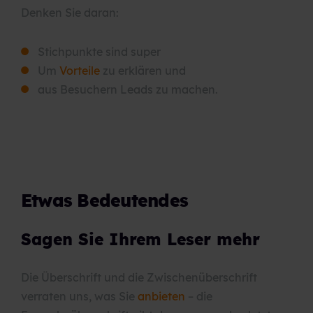
Denken Sie daran:
Stichpunkte sind super
Um
Vorteile
zu erklären und
aus Besuchern Leads zu machen.
Etwas Bedeutendes
Sagen Sie Ihrem Leser mehr
Die Überschrift und die Zwischenüberschrift
verraten uns, was Sie
anbieten
– die