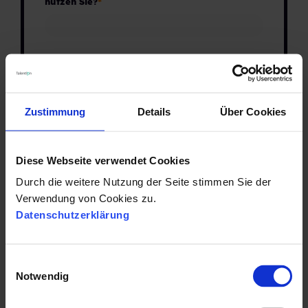
nutzen Sie?
*
Zustimmung
Details
Über Cookies
Diese Webseite verwendet Cookies
Durch die weitere Nutzung der Seite stimmen Sie der
Verwendung von Cookies zu.
Datenschutzerklärung
Etwas Bedeutendes
E
Notwendig
i
n
Sagen Sie Ihrem Leser mehr