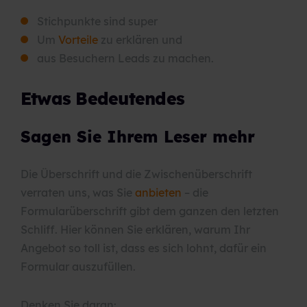
Stichpunkte sind super
Um
Vorteile
zu erklären und
aus Besuchern Leads zu machen.
Etwas Bedeutendes
Sagen Sie Ihrem Leser mehr
Die Überschrift und die Zwischenüberschrift
verraten uns, was Sie
anbieten
– die
Formularüberschrift gibt dem ganzen den letzten
Schliff. Hier können Sie erklären, warum Ihr
Angebot so toll ist, dass es sich lohnt, dafür ein
Formular auszufüllen.
Denken Sie daran: