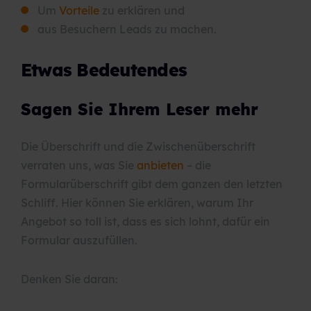
Um
Vorteile
zu erklären und
aus Besuchern Leads zu machen.
Etwas Bedeutendes
Sagen Sie Ihrem Leser mehr
Die Überschrift und die Zwischenüberschrift
verraten uns, was Sie
anbieten
– die
Formularüberschrift gibt dem ganzen den letzten
Schliff. Hier können Sie erklären, warum Ihr
Angebot so toll ist, dass es sich lohnt, dafür ein
Formular auszufüllen.
Denken Sie daran: