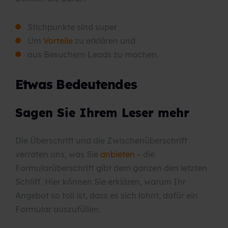
Stichpunkte sind super
Um
Vorteile
zu erklären und
aus Besuchern Leads zu machen.
Etwas Bedeutendes
Sagen Sie Ihrem Leser mehr
Die Überschrift und die Zwischenüberschrift
verraten uns, was Sie
anbieten
– die
Formularüberschrift gibt dem ganzen den letzten
Schliff. Hier können Sie erklären, warum Ihr
Angebot so toll ist, dass es sich lohnt, dafür ein
Formular auszufüllen.