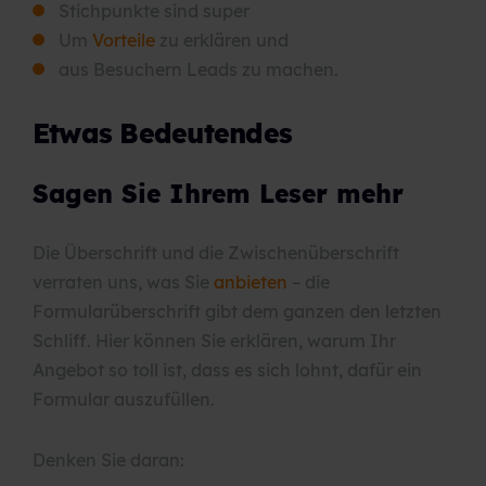
Stichpunkte sind super
Um
Vorteile
zu erklären und
aus Besuchern Leads zu machen.
Etwas Bedeutendes
Sagen Sie Ihrem Leser mehr
Die Überschrift und die Zwischenüberschrift
verraten uns, was Sie
anbieten
– die
Formularüberschrift gibt dem ganzen den letzten
Schliff. Hier können Sie erklären, warum Ihr
Angebot so toll ist, dass es sich lohnt, dafür ein
Formular auszufüllen.
Denken Sie daran: