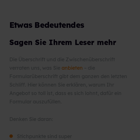
Etwas Bedeutendes
Sagen Sie Ihrem Leser mehr
Die Überschrift und die Zwischenüberschrift
verraten uns, was Sie
anbieten
– die
Formularüberschrift gibt dem ganzen den letzten
Schliff. Hier können Sie erklären, warum Ihr
Angebot so toll ist, dass es sich lohnt, dafür ein
Formular auszufüllen.
Denken Sie daran:
Stichpunkte sind super