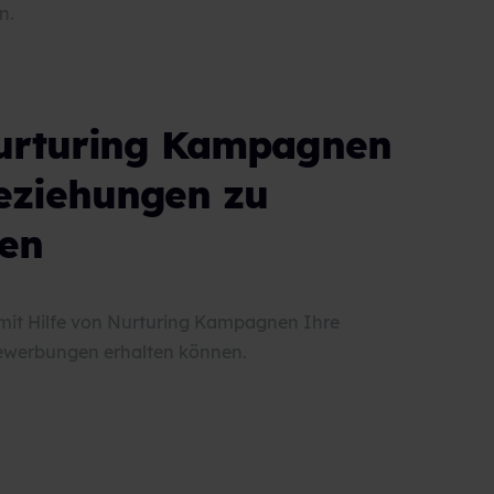
n.
Nurturing Kampagnen
eziehungen zu
en
e mit Hilfe von Nurturing Kampagnen Ihre
ewerbungen erhalten können.