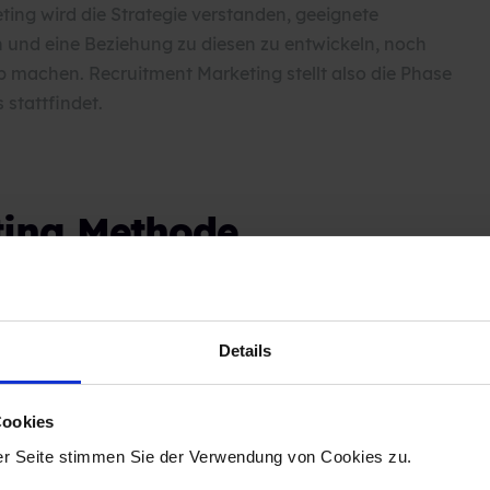
eting
wird die Strategie verstanden, geeignete
 und eine Beziehung zu diesen zu entwickeln, noch
b machen. Recruitment Marketing stellt also die Phase
stattfindet.
ting Methode
ing Methode und attraktivem Employer Branding,
zu finden. In diesem Artikel erklären wir Ihnen, wie
Details
Cookies
er Seite stimmen Sie der Verwendung von Cookies zu.