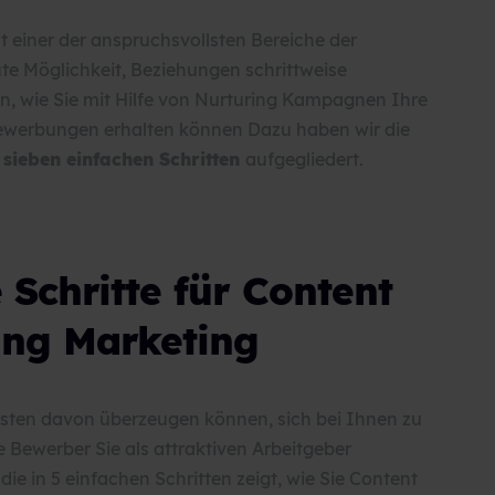
st einer der anspruchsvollsten Bereiche der
te Möglichkeit, Beziehungen schrittweise
en, wie Sie mit Hilfe von Nurturing Kampagnen Ihre
ewerbungen erhalten können
Dazu haben wir die
n
sieben einfachen Schritten
aufgegliedert.
 Schritte für Content
ing Marketing
esten davon überzeugen können, sich bei Ihnen zu
 Bewerber Sie als attraktiven Arbeitgeber
ie in 5 einfachen Schritten zeigt, wie Sie Content