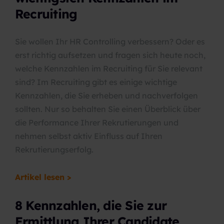
Recruiting
Sie wollen Ihr HR Controlling verbessern? Oder es
erst richtig aufsetzen und fragen sich heute noch,
welche Kennzahlen im Recruiting für Sie relevant
sind? Im Recruiting gibt es einige wichtige
Kennzahlen, die Sie erheben und nachverfolgen
sollten. Nur so behalten Sie einen Überblick über
die Performance Ihrer Rekrutierungen und
nehmen selbst aktiv Einfluss auf Ihren
Rekrutierungserfolg.
Artikel lesen >
8 Kennzahlen, die Sie zur
Ermittlung Ihrer Candidate