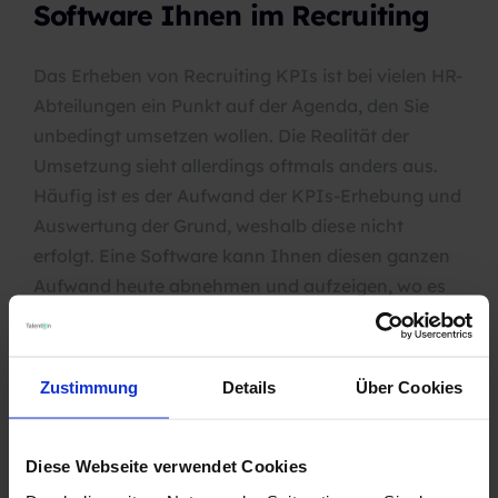
Software Ihnen im Recruiting
Das Erheben von Recruiting
KPIs
ist bei vielen HR-
Abteilungen ein Punkt auf der Agenda, den Sie
unbedingt umsetzen wollen. Die Realität der
Umsetzung sieht allerdings oftmals anders aus.
Häufig ist es der Aufwand der
KPIs
-Erhebung und
Auswertung der Grund, weshalb diese nicht
erfolgt. Eine Software kann Ihnen diesen ganzen
Aufwand heute abnehmen und aufzeigen, wo es
Optimierungspotenzial gibt. Sie werden in der
effizienten Steuerung Ihrer Ausschreibungen
unterstützt.
Zustimmung
Details
Über Cookies
Artikel lesen >
Diese Webseite verwendet Cookies