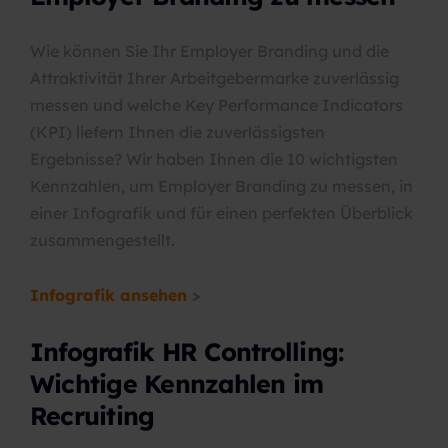
Wie können Sie Ihr Employer Branding und die
Attraktivität Ihrer Arbeitgebermarke zuverlässig
messen und welche Key Performance Indicators
(KPI) liefern Ihnen die zuverlässigsten
Ergebnisse?
Wir haben Ihnen die 10 wichtigsten
Kennzahlen, um Employer Branding zu messen, in
einer Infografik und für einen perfekten Überblick
zusammengestellt.
Infografik ansehen
>
Infografik HR Controlling:
Wichtige Kennzahlen im
Recruiting