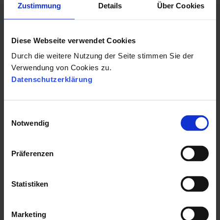
Zustimmung
Details
Über Cookies
Diese Webseite verwendet Cookies
Durch die weitere Nutzung der Seite stimmen Sie der
Verwendung von Cookies zu.
Datenschutzerklärung
E
Zum Leitfaden >
Notwendig
i
n
w
Präferenzen
i
l
l
Statistiken
Alles für
i
Personaldienstleister
g
Marketing
u