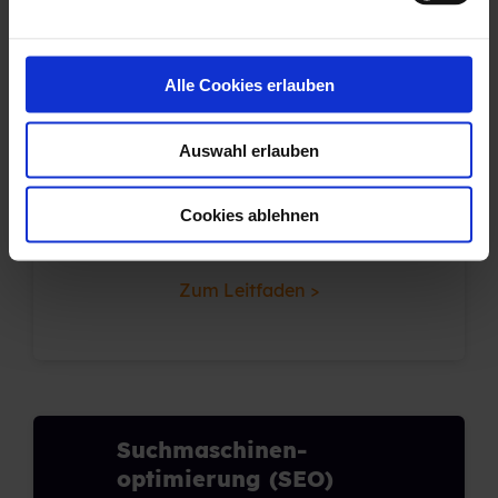
n
g
s
Alle Cookies erlauben
a
u
Auswahl erlauben
s
w
a
Cookies ablehnen
h
l
Zum Leitfaden >
Suchmaschinen-
optimierung (SEO)