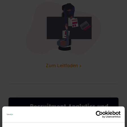
Zum Leitfaden >
Recruitment Analytics und
KPIs