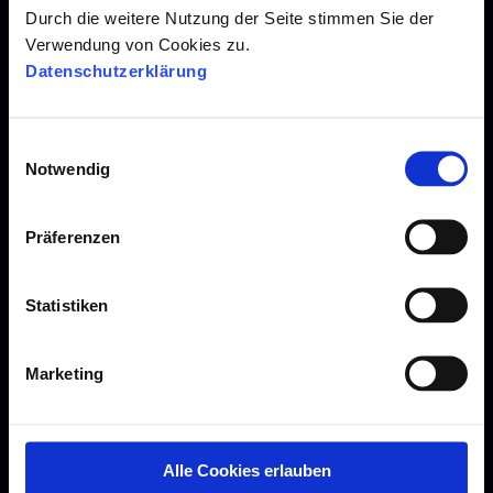
Durch die weitere Nutzung der Seite stimmen Sie der
Recruiting Features
Verwendung von Cookies zu.
Karriere
Datenschutzerklärung
Blogarchiv
Presse
E
Notwendig
i
Downloads
n
w
Webinare
Präferenzen
i
Datenschutz
l
l
Statistiken
Impressum
i
g
Marketing
u
n
g
Leitfäden
s
Alle Cookies erlauben
a