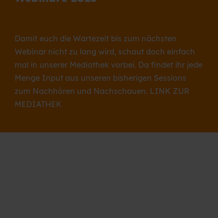
Damit euch die Wartezeit bis zum nächsten
Webinar nicht zu lang wird, schaut doch einfach
mal in unserer Mediathek vorbei. Da findet ihr jede
Menge Input aus unseren bisherigen Sessions
zum Nachhören und Nachschauen.
LINK ZUR
MEDIATHEK