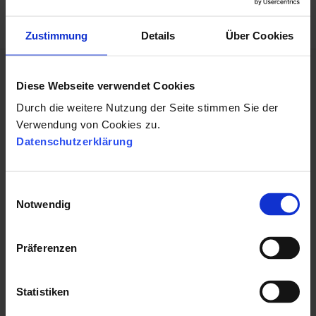
Zustimmung
Details
Über Cookies
Diese Webseite verwendet Cookies
Durch die weitere Nutzung der Seite stimmen Sie der
Verwendung von Cookies zu.
Das könnte Sie auch
Datenschutzerklärung
interessieren
These Stories on News
E
Notwendig
i
n
w
Präferenzen
i
l
l
Statistiken
i