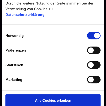
Durch die weitere Nutzung der Seite stimmen Sie der
Candidate Experience
Verwendung von Cookies zu.
Employer Branding
Datenschutzerklärung
Azubi Recruiting
Social Media Recruiting
E
Notwendig
i
Mobile Recruiting
n
Recruiting Software
w
Präferenzen
i
Personalmarketing
l
Candidate Journey
l
Statistiken
i
Stellenanzeigen
g
Marketing
u
Recruiting Marketing
n
Recruiting in der Zukunft
g
s
Recruiting Events
Alle Cookies erlauben
a