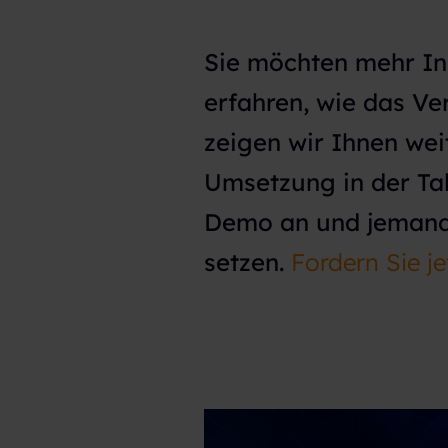
h
l
Sie möchten mehr In
erfahren, wie das Ve
zeigen wir Ihnen wei
Umsetzung in der Ta
Demo an und jemand 
setzen.
Fordern Sie j