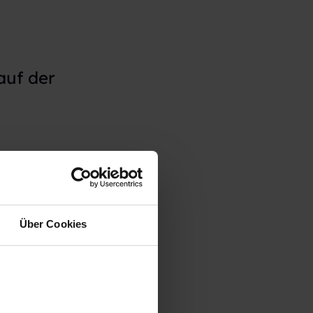
auf der
Über Cookies
 man erst
slaufes.