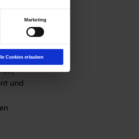
al Media
Marketing
ilung.
lle Cookies erlauben
ten,
nnt und
ben