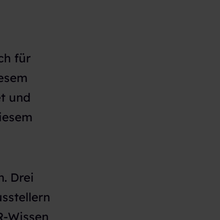
ch für
iesem
t und
diesem
. Drei
sstellern
HR-Wissen