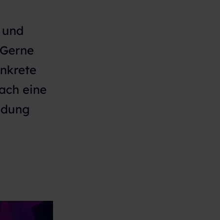
 und
Gerne
onkrete
fach eine
ndung