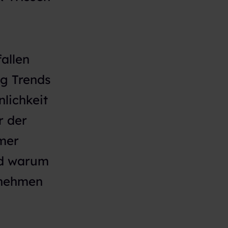
allen
ng Trends
lichkeit
r der
mmer
nd warum
rnehmen