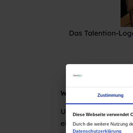
Das Talention-Logo
Was ist CV-Parsing?
Zustimmung
Unter CV-Parsing, a
Diese Webseite verwendet 
einmal grundsätzlich
Durch die weitere Nutzung d
Datenschutzerklärung