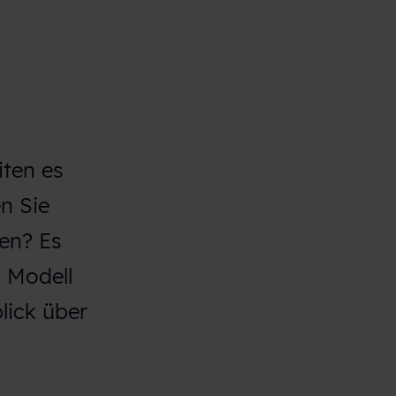
iten es
n Sie
den? Es
 Modell
lick über