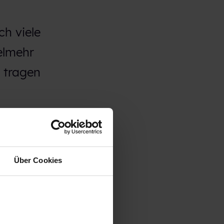
h viele
ielmehr
e tragen
Über Cookies
h um eine
 die
hers auf