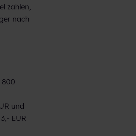
l zahlen,
iger nach
d 800
EUR und
 3,- EUR