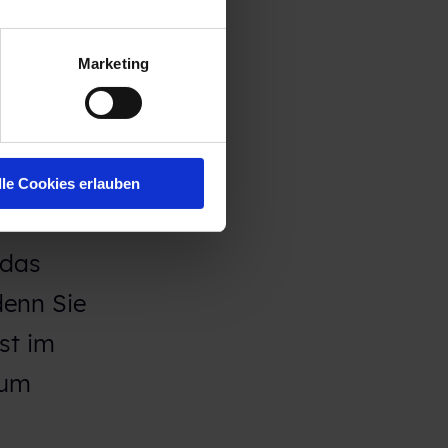
nzeige bei
. Wenn man
Marketing
ig
 auch
lle Cookies erlauben
 das
denn Sie
st im
zum