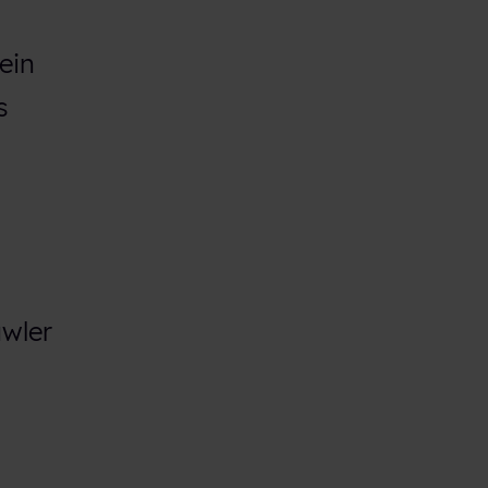
ein
s
awler