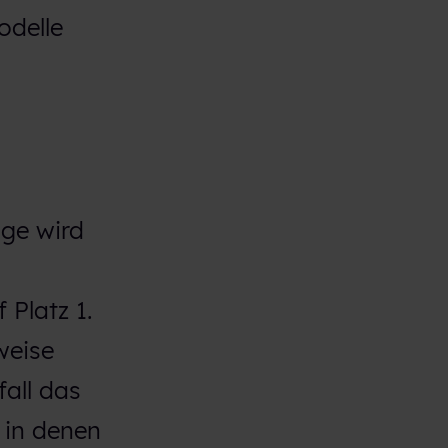
odelle
ige wird
 Platz 1.
weise
fall das
 in denen