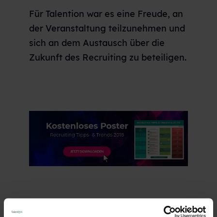
Für Talention war es eine Freude, an
der Veranstaltung teilzunehmen und
sich an dem Austausch über die
Zukunft des Recruiting zu beteiligen.