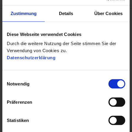
Zustimmung
Details
Über Cookies
Diese Webseite verwendet Cookies
VORHERIGER BEITRAG
Durch die weitere Nutzung der Seite stimmen Sie der
← 3 Personalmarketing Komponenten für den
Verwendung von Cookies zu.
Rekrutierungserfolg
Datenschutzerklärung
E
Notwendig
i
n
w
Präferenzen
NÄCHSTER BEITRAG
i
l
Personalmarketing Strategie mit Social Media
l
Statistiken
verbessern →
i