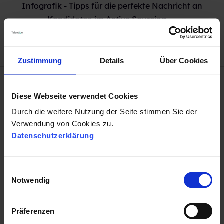
Infografik - Tipps für die perfekte Nachricht an
Kandidaten im Active Sourcing →
Zustimmung
Details
Über Cookies
Diese Webseite verwendet Cookies
Durch die weitere Nutzung der Seite stimmen Sie der
Das könnte Sie auch
Verwendung von Cookies zu.
Datenschutzerklärung
interessieren
These Stories on Recruiting
E
Notwendig
i
n
w
Präferenzen
i