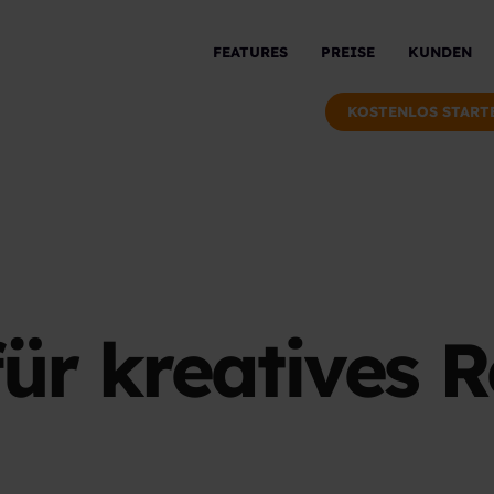
FEATURES
PREISE
KUNDEN
KOSTENLOS START
für kreatives R