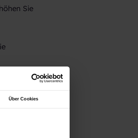
rhöhen Sie
ie
Über Cookies
h