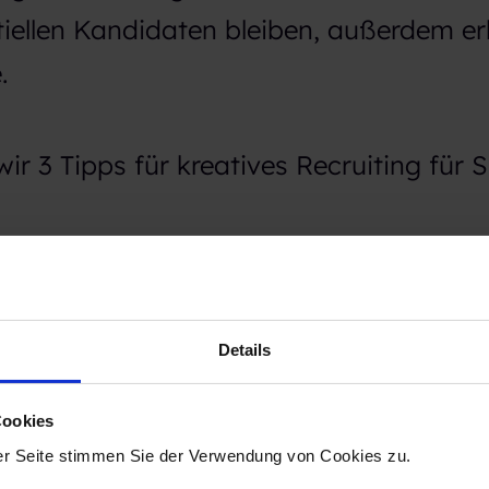
tiellen Kandidaten bleiben, außerdem e
.
r 3 Tipps für kreatives Recruiting für S
Details
mployer Branding
Cookies
er Seite stimmen Sie der Verwendung von Cookies zu.
sich darüber im klaren sein, warum sic