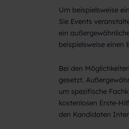
h
Um beispielsweise ei
l
Sie Events veranstalt
ein außergewöhnliche
beispielsweise einen
Bei den Möglichkeite
gesetzt. Außergewöhn
um spezifische Fachk
kostenlosen Erste-Hil
den Kandidaten Inter