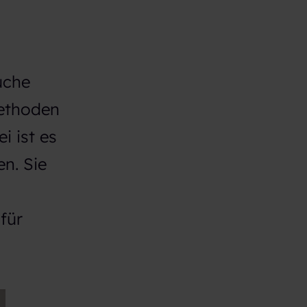
uche
ethoden
 ist es
n. Sie
für