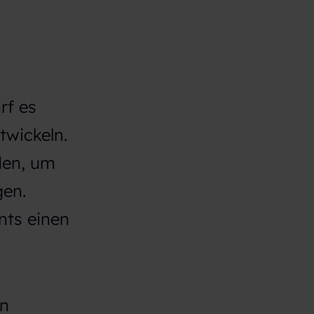
rf es
twickeln.
den, um
gen.
nts einen
in