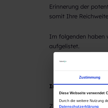
Erinnerung der poten
somit Ihre Reichweite
Im folgenden haben wi
aufgelistet.
Zustimmung
Individualität / E
Diese Webseite verwendet 
Durch die weitere Nutzung d
Zunächst müssen Sie 
Datenschutzerklärung