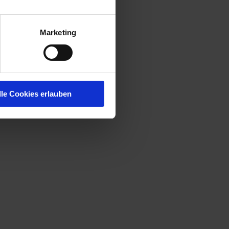
ch: “Was
Marketing
teile
nizieren
. Auf der
lle Cookies erlauben
en.