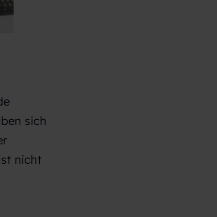
de
ben sich
er
st nicht