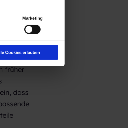
nschte
Marketing
lle Cookies erlauben
n früher
s
ein, dass
 passende
eile