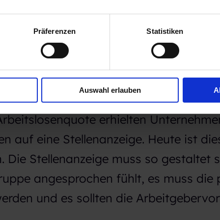
 werden, mit welcher Jobbörse die gewü
Präferenzen
Statistiken
erden kann.
anzahl sinkt
Auswahl erlauben
A
rbeitslosenquote erhielten Unternehme
n auf eine Stellenanzeige. Heute ist die
 Die Stellenanzeige muss so gestaltet s
lgruppe angesprochen fühlt, es muss die
rden und es sollten die Arbeitgebervort
.