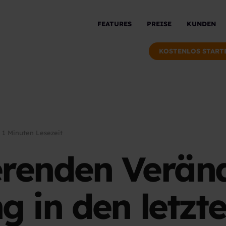
FEATURES
PREISE
KUNDEN
KOSTENLOS START
1 Minuten Lesezeit
ierenden Verä
ng in den letzt