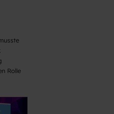
 musste
k
g
en Rolle