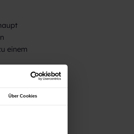
haupt
in
zu einem
Über Cookies
n
nanzeige
en. Es