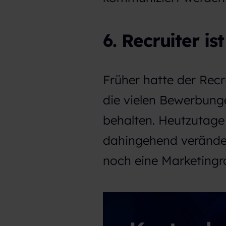
h
l
6. Recruiter is
Früher hatte der Recr
die vielen Bewerbung
behalten. Heutzutage 
dahingehend verändert
noch eine Marketingr