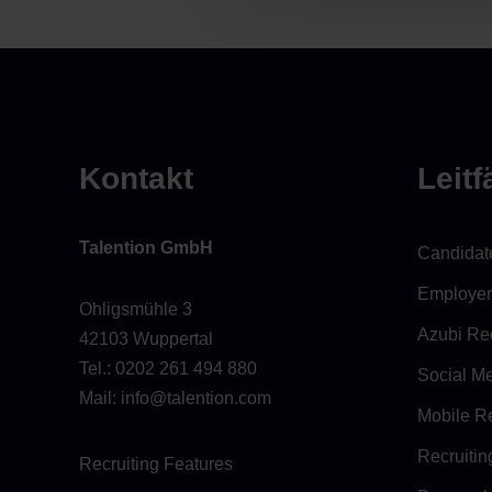
g
s
a
u
s
w
Kontakt
Leit
a
h
l
Talention GmbH
Candidat
Employer
Ohligsmühle 3
Azubi Rec
42103 Wuppertal
Tel.:
0202 261 494 880
Social Me
Mail: info@talention.com
Mobile Re
Recruitin
Recruiting Features