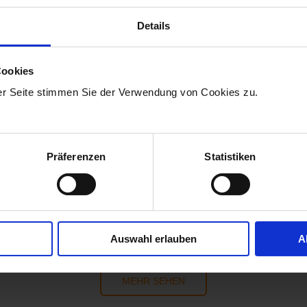
Details
PERSONALMARKETING
Cookies
er Seite stimmen Sie der Verwendung von Cookies zu.
Ganzheitliches System, das eine zentrale
Verwaltung mehrerer Standorte zulässt
Präferenzen
Statistiken
20.06.2024 15:25:26
|
1 Minuten Lesezeit
Auswahl erlauben
A
MEHR SEHEN