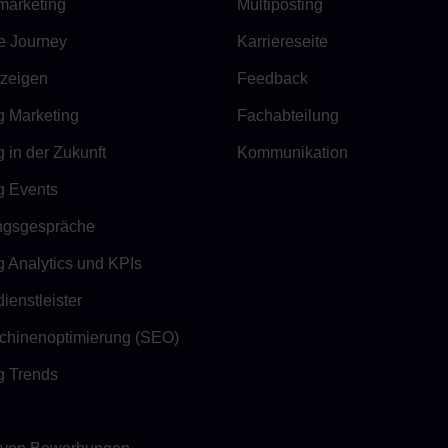
marketing
Multiposting
e Journey
Karriereseite
nzeigen
Feedback
g Marketing
Fachabteilung
g in der Zukunft
Kommunikation
g Events
ungsgespräche
g Analytics und KPIs
ienstleister
hinenoptimierung (SEO)
g Trends