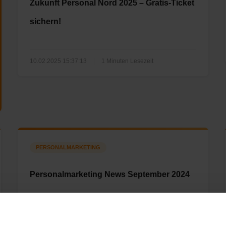
Zukunft Personal Nord 2025 – Gratis-Ticket
sichern!
10.02.2025 15:37:13
|
1 Minuten Lesezeit
PERSONALMARKETING
Personalmarketing News September 2024
30.08.2024 10:44:36
|
2 Minuten Lesezeit