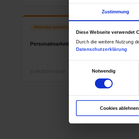
Zustimmung
PERSONALMARKETING
Diese Webseite verwendet 
Durch die weitere Nutzung d
Personalmarketing News Juli 2024
Datenschutzerklärung
E
Notwendig
i
27.06.2024 07:00:00
|
2 Minuten Lesezeit
n
w
i
l
Cookies ablehnen
l
i
g
u
n