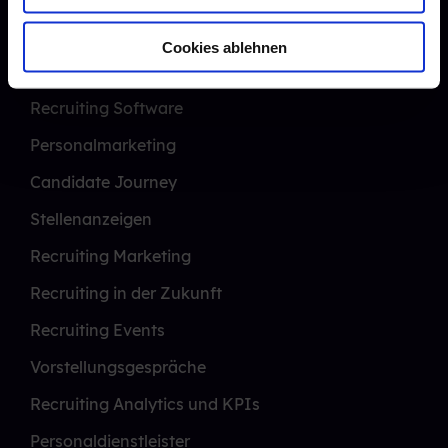
w
Social Media Recruiting
a
Cookies ablehnen
h
Mobile Recruiting
l
Recruiting Software
Personalmarketing
Candidate Journey
Stellenanzeigen
Recruiting Marketing
Recruiting in der Zukunft
Recruiting Events
Vorstellungsgespräche
Recruiting Analytics und KPIs
Personaldienstleister