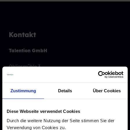
Kontakt
Talention GmbH
Ohligsmühle 3
42103 Wuppertal
Tel.:
0202 261 494 880
Mail: info@talention.com
Zustimmung
Details
Über Cookies
Recruiting Features
Diese Webseite verwendet Cookies
Karriere
Durch die weitere Nutzung der Seite stimmen Sie der
Verwendung von Cookies zu.
Blogarchiv