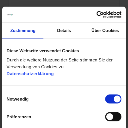
23.08.2022 15:07:02
|
1 Minuten Lesezeit
Zustimmung
Details
Über Cookies
RECRUITING
Diese Webseite verwendet Cookies
Best Practice Beispiel: Recruiting im Handel
Durch die weitere Nutzung der Seite stimmen Sie der
Verwendung von Cookies zu.
Datenschutzerklärung
29.07.2022 08:45:00
|
3 Minuten Lesezeit
E
Notwendig
i
n
w
MEHR SEHEN
Präferenzen
i
l