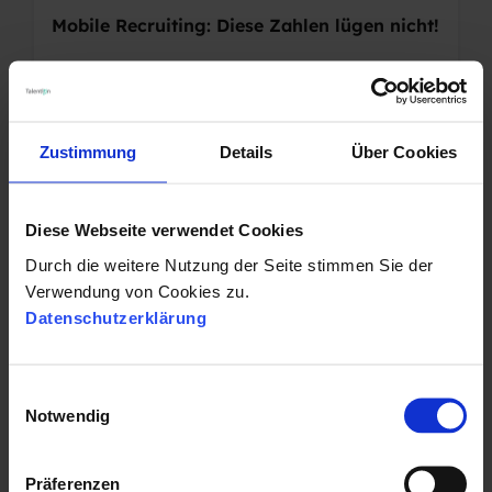
Mobile Recruiting: Diese Zahlen lügen nicht!
04.08.2017 10:43:43
|
3 Minuten Lesezeit
Zustimmung
Details
Über Cookies
RECRUITING
Diese Webseite verwendet Cookies
Was hat sich in den letzten 10 Jahren im
Durch die weitere Nutzung der Seite stimmen Sie der
Recruiting verändert?
Verwendung von Cookies zu.
Datenschutzerklärung
03.04.2017 10:22:08
|
2 Minuten Lesezeit
E
Notwendig
i
n
w
Präferenzen