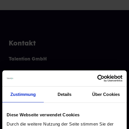
Kontakt
Talention GmbH
Ohligsmühle 3
42103 Wuppertal
Tel.:
0202 261 494 880
Zustimmung
Details
Über Cookies
Mail: info@talention.com
Diese Webseite verwendet Cookies
Recruiting Features
Durch die weitere Nutzung der Seite stimmen Sie der
Karriere