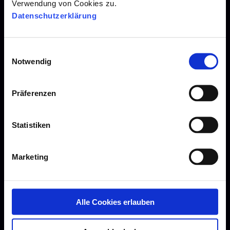
Verwendung von Cookies zu.
Blogarchiv
Datenschutzerklärung
Presse
E
Downloads
Notwendig
i
Webinare
n
w
Datenschutz
Präferenzen
i
Impressum
l
l
Statistiken
i
g
Marketing
u
Leitfäden
n
g
s
Alle Cookies erlauben
Candidate Experience
a
u
Employer Branding