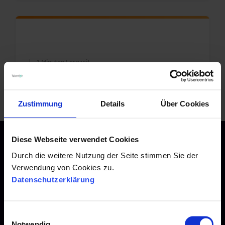
|
1 Minuten Lesezeit
Zustimmung
Details
Über Cookies
Diese Webseite verwendet Cookies
Durch die weitere Nutzung der Seite stimmen Sie der
Verwendung von Cookies zu.
Kontakt
Datenschutzerklärung
Talention GmbH
E
Notwendig