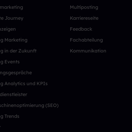
lmarketing
Multiposting
te Journey
Karriereseite
nzeigen
Feedback
ng Marketing
Fachabteilung
ng in der Zukunft
Kommunikation
ng Events
ungsgespräche
ng Analytics und KPIs
dienstleister
chinenoptimierung (SEO)
ng Trends
r