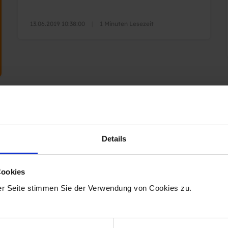
13.06.2019 10:38:00
|
1 Minuten Lesezeit
EMPLOYER BRANDING
Details
10 Vorteile von einem
Bewerbermanagementsystem
Cookies
er Seite stimmen Sie der Verwendung von Cookies zu.
13.08.2018 08:25:00
|
4 Minuten Lesezeit