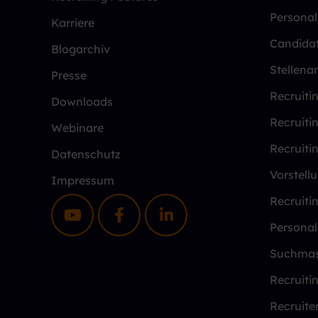
Persona
Karriere
Candida
Blogarchiv
Stellena
Presse
Recruiti
Downloads
Recruiti
Webinare
Recruiti
Datenschutz
Vorstell
Impressum
Recruiti
Personal
Suchmas
Recruiti
Recruite