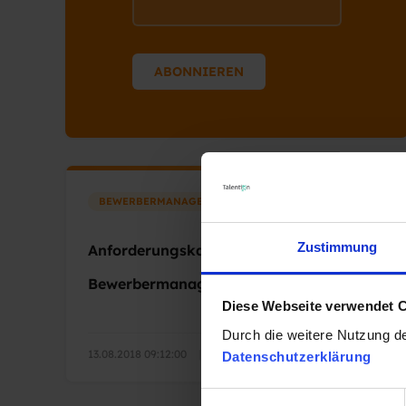
BEWERBERMANAGEMENTSYSTEM
Zustimmung
Anforderungskatalog für ein
Bewerbermanagementsystem
Diese Webseite verwendet 
Durch die weitere Nutzung d
13.08.2018 09:12:00
|
2 Minuten Lesezeit
Datenschutzerklärung
E