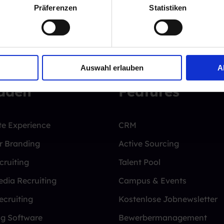
Präferenzen
Statistiken
Auswahl erlauben
A
fäden
Features
e Experience
CRM
r Branding
Active Sourcing
cruiting
Talent Pool
edia Recruiting
Campus & Events
ecruiting
Kostenlose Jobnewsletter
ng Software
Bewerbermanagement