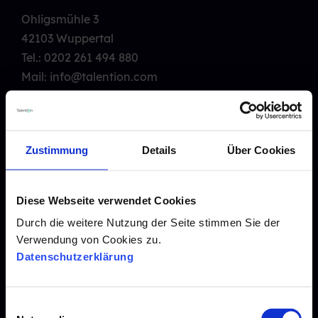
Ohligsmühle 3
42103 Wuppertal
Tel.:
0202 261 494 880
Mail: info@talention.com
Recruiting Features
Karriere
Zustimmung
Details
Über Cookies
Blogarchiv
Presse
Diese Webseite verwendet Cookies
Durch die weitere Nutzung der Seite stimmen Sie der
Downloads
Verwendung von Cookies zu.
Webinare
Datenschutzerklärung
Datenschutz
Impressum
E