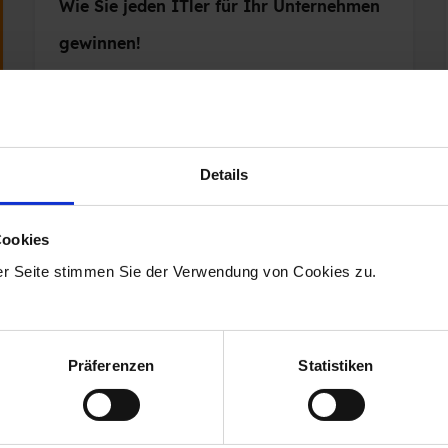
Wie Sie jeden ITler für Ihr Unternehmen
gewinnen!
14.08.2019 10:20:00
|
3 Minuten Lesezeit
Details
Cookies
er Seite stimmen Sie der Verwendung von Cookies zu.
Präferenzen
Statistiken
fäden
Features