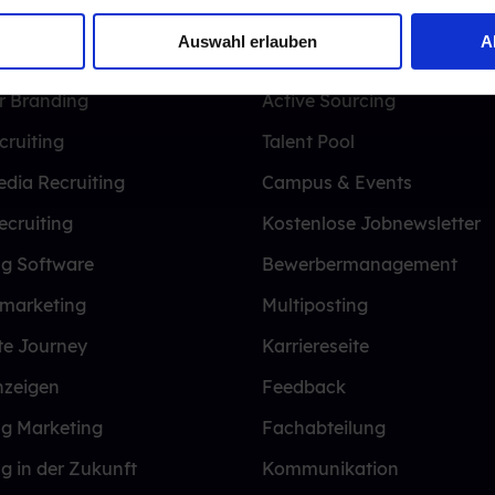
Auswahl erlauben
A
e Experience
CRM
r Branding
Active Sourcing
cruiting
Talent Pool
edia Recruiting
Campus & Events
ecruiting
Kostenlose Jobnewsletter
ng Software
Bewerbermanagement
lmarketing
Multiposting
te Journey
Karriereseite
nzeigen
Feedback
ng Marketing
Fachabteilung
ng in der Zukunft
Kommunikation