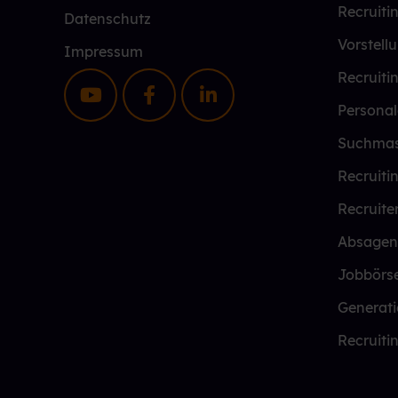
Recruiti
Datenschutz
Vorstell
Impressum
Recruiti
Personal
Suchmas
Recruiti
Recruite
Absagen
Jobbörs
Generati
Recruiti