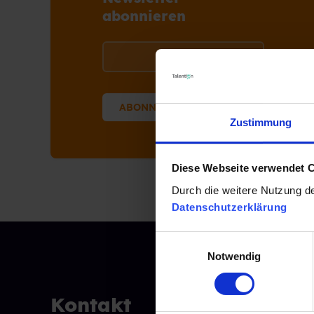
abonnieren
Zustimmung
Diese Webseite verwendet 
Durch die weitere Nutzung d
Datenschutzerklärung
E
Notwendig
i
n
w
Kontakt
Leit
i