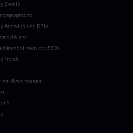
ng Events
ungsgespräche
ng Analytics und KPIs
dienstleister
chinenoptimierung (SEO)
ng Trends
r
 von Bewerbungen
en
on Y
ng