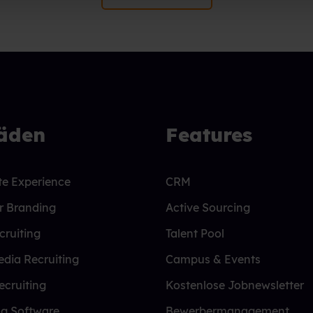
fäden
Features
e Experience
CRM
r Branding
Active Sourcing
cruiting
Talent Pool
edia Recruiting
Campus & Events
ecruiting
Kostenlose Jobnewsletter
ng Software
Bewerbermanagement