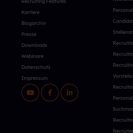
Recruiting Features
Persona
Karriere
Candida
Blogarchiv
Stellena
Presse
Recruiti
Downloads
Recruiti
Webinare
Recruiti
Datenschutz
Vorstell
Impressum
Recruiti
Personal
Suchmas
Recruiti
Recruite