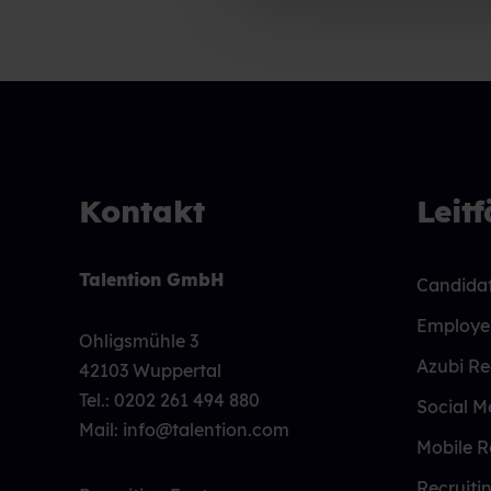
n
g
s
a
u
s
w
a
Kontakt
Leit
h
l
Talention GmbH
Candidat
Employe
Ohligsmühle 3
Azubi Re
42103 Wuppertal
Tel.:
0202 261 494 880
Social M
Mail: info@talention.com
Mobile R
Recruiti