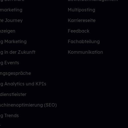
lmarketing
Multiposting
te Journey
Karriereseite
nzeigen
Feedback
ng Marketing
Fachabteilung
ng in der Zukunft
Kommunikation
ng Events
ungsgespräche
ng Analytics und KPIs
dienstleister
chinenoptimierung (SEO)
ng Trends
r