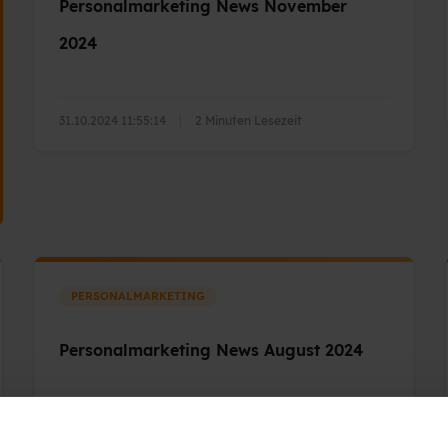
Personalmarketing News November
2024
31.10.2024 11:55:14
|
2 Minuten Lesezeit
PERSONALMARKETING
Personalmarketing News August 2024
25.07.2024 07:00:00
|
1 Minuten Lesezeit