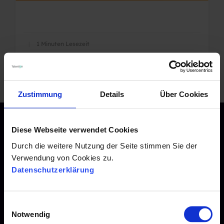
|
1 Minuten Lesezeit
Zustimmung
Details
Über Cookies
Diese Webseite verwendet Cookies
Durch die weitere Nutzung der Seite stimmen Sie der
Kontakt
Verwendung von Cookies zu.
Datenschutzerklärung
Talention GmbH
E
Notwendig
Ohligsmühle 3
i