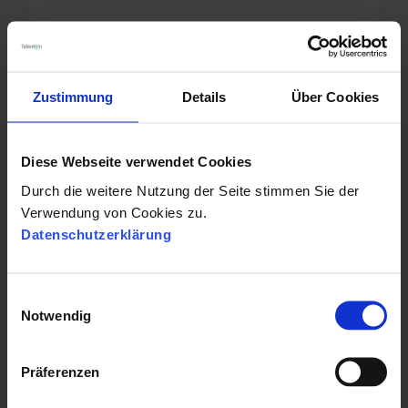
28.03.2024 07:45:00
|
2 Minuten Lesezeit
Zustimmung
Details
Über Cookies
PERSONALMARKETING
Diese Webseite verwendet Cookies
Personalmarketing News im September
Durch die weitere Nutzung der Seite stimmen Sie der
Verwendung von Cookies zu.
Datenschutzerklärung
28.09.2023 07:45:00
|
2 Minuten Lesezeit
E
Notwendig
i
n
w
MEHR SEHEN
Präferenzen
i
l