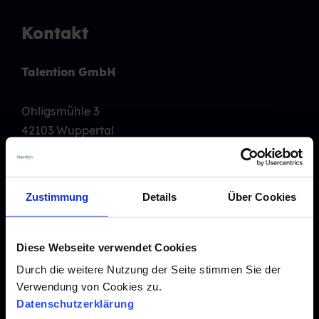
Kontakt
Talention GmbH
Ohligsmühle 3
42103 Wuppertal
Tel.:
0202 261 494 880
Mail: info@talention.com
Zustimmung
Details
Über Cookies
Recruiting Features
Karriere
Diese Webseite verwendet Cookies
Blogarchiv
Durch die weitere Nutzung der Seite stimmen Sie der
Verwendung von Cookies zu.
Presse
Datenschutzerklärung
Downloads