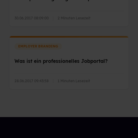
30.06.2017 08:09:00
|
2 Minuten Lesezeit
EMPLOYER BRANDING
Was ist ein professionelles Jobportal?
28.06.2017 09:43:58
|
1 Minuten Lesezeit