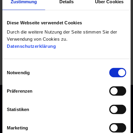
Zustimmung
Details
Über Cookies
|
1 Minuten Lesezeit
Diese Webseite verwendet Cookies
Durch die weitere Nutzung der Seite stimmen Sie der
Verwendung von Cookies zu.
Datenschutzerklärung
|
1 Minuten Lesezeit
E
Notwendig
i
n
w
Präferenzen
i
l
l
Statistiken
i
Kontakt
g
Marketing
u