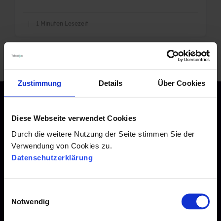
|
1 Minuten Lesezeit
Zustimmung
Details
Über Cookies
Diese Webseite verwendet Cookies
Durch die weitere Nutzung der Seite stimmen Sie der
Kontakt
Verwendung von Cookies zu.
Datenschutzerklärung
Talention GmbH
E
Ohligsmühle 3
Notwendig
i
42103 Wuppertal
n
Tel.:
0202 261 494 880