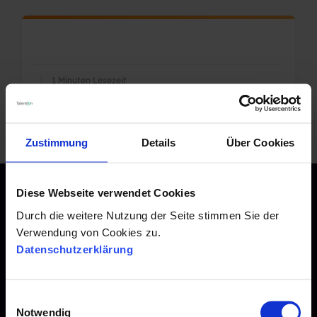
|
1 Minuten Lesezeit
Zustimmung
Details
Über Cookies
Diese Webseite verwendet Cookies
Durch die weitere Nutzung der Seite stimmen Sie der
Verwendung von Cookies zu.
Kontakt
Datenschutzerklärung
Talention GmbH
E
Notwendig
i