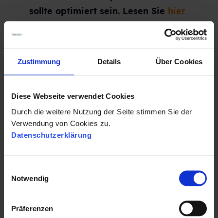
sollte optimiert sein. Lesen Sie
hier
mehr zum Thema
Candidate
Journey.
Zustimmung
Details
Über Cookies
In unserem Beispiel sind wir den
Bewerbungsprozess durch
Diese Webseite verwendet Cookies
gegangen und haben die
Durch die weitere Nutzung der Seite stimmen Sie der
Candidate Journey optimiert,
Verwendung von Cookies zu.
sowie einige Automatisierungen
Datenschutzerklärung
eingebaut. Das Resultat hieraus
ergab qualitativ bessere
E
Bewerber:innen und den
Notwendig
i
vermehrten Einsatz von
Recruiting
n
Marketing Maßnahmen
.
w
Präferenzen
i