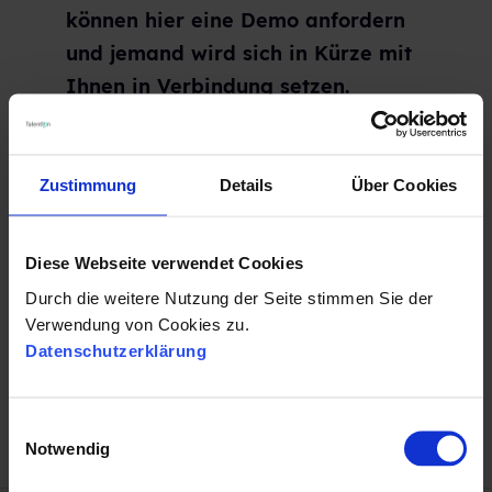
können hier eine Demo anfordern
und jemand wird sich in Kürze mit
Ihnen in Verbindung setzen.
Fordern Sie jetzt eine Demo an.
Zustimmung
Details
Über Cookies
Diese Webseite verwendet Cookies
Durch die weitere Nutzung der Seite stimmen Sie der
Verwendung von Cookies zu.
Datenschutzerklärung
E
Notwendig
i
n