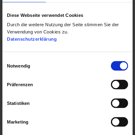
Diese Webseite verwendet Cookies
RECRUITING
Durch die weitere Nutzung der Seite stimmen Sie der
Infografik - 10 Gründe für
Verwendung von Cookies zu.
Datenschutzerklärung
E-Recruiting!
26.09.2019 07:35:00
|
1 Minuten Lesezeit
E
Notwendig
i
n
w
Präferenzen
i
l
l
Statistiken
i
g
Marketing
u
n