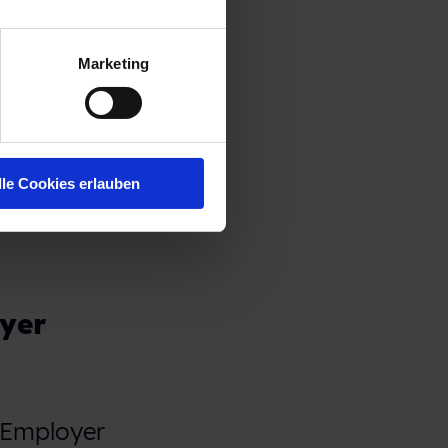
Marketing
ermarke
n wird.
lle Cookies erlauben
oyer
 Employer