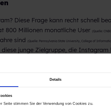
ten
am? Diese Frage kann recht schnell be
t 800 Millionen monatliche User
(Quelle: CNB
Jahre sind
(Quelle: Pennsylvania State University, College of Informati
er diese junge Zielgruppe, die Instagra
alen Netzwerken, wie Facebook untersch
bewegt, dass die User immer älter werd
Details
ielen Unternehmen als das Paradies für
Cookies
Nutzer sind hier im ständigen Kontakt 
er Seite stimmen Sie der Verwendung von Cookies zu.
en und Marken.