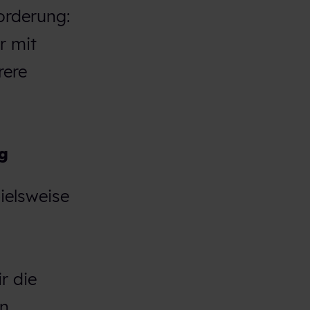
orderung:
r mit
rere
ag
ielsweise
r die
in