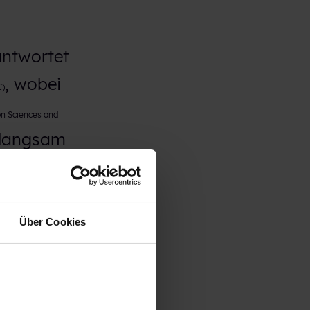
antwortet
, wobei
C)
on Sciences and
m langsam
eidet, wo
en.
Über Cookies
 das
mit