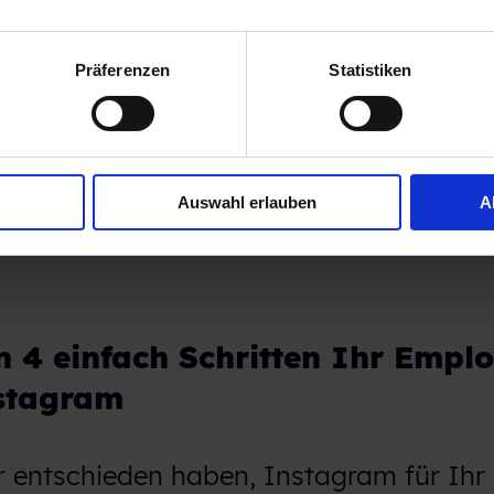
Präferenzen
Statistiken
rsten, die auf Instagram ihre Arbeitgeb
icht ohne Grund. Employer Branding auf
s sinnvoll - wenn es richtig angegange
Auswahl erlauben
A
in 4 einfach Schritten Ihr Empl
stagram
r entschieden haben, Instagram für Ihr