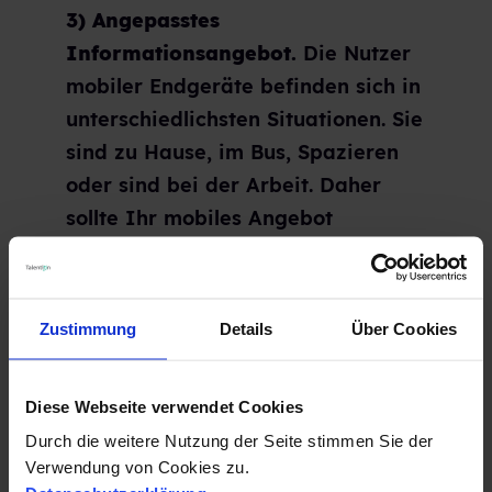
3) Angepasstes
Informationsangebot.
Die Nutzer
mobiler Endgeräte befinden sich in
unterschiedlichsten Situationen. Sie
sind zu Hause, im Bus, Spazieren
oder sind bei der Arbeit. Daher
sollte Ihr mobiles Angebot
zunächst nur die wichtigsten
Informationen erfassen. Weitere
Fakten sollten Sie für weiteres
Zustimmung
Details
Über Cookies
Nachlesen der Internetuser in
Ruhesituationen, beispielsweise auf
Diese Webseite verwendet Cookies
weiterführenden Seiten,
Durch die weitere Nutzung der Seite stimmen Sie der
bereitstellen.
Verwendung von Cookies zu.