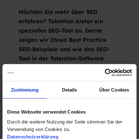
Möchten Sie mehr über SEO
erfahren? Talention bietet ein
spezielles SEO-Tool an. Gerne
zeigen wir Ihnen Best Practice
SEO-Beispiele und wie das SEO-
Tool in der Talention-Software
funktioniert. Fordern Sie einfach
hier eine kostenlose Demo an und
jemand wird sich in Kürze mit
Zustimmung
Details
Über Cookies
Ihnen in Verbindung setzen.
Fordern Sie jetzt eine Demo an.
Diese Webseite verwendet Cookies
Durch die weitere Nutzung der Seite stimmen Sie der
Verwendung von Cookies zu.
Datenschutzerklärung