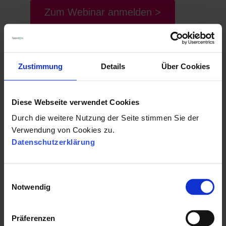
Zum Webinar anmelden >
Zustimmung
Details
Über Cookies
Wir haben eine Recruiting
Marketing Software entwickelt, um
Diese Webseite verwendet Cookies
den Aufbau der Arbeitgebermarke
Durch die weitere Nutzung der Seite stimmen Sie der
zu unterstützen und zu messen, so
Verwendung von Cookies zu.
dass RecruiterInnen die passenden
Datenschutzerklärung
BewerberInnen finden. In einer
kostenlosen und unverbindlichen
E
Demo zeigen wir Euch gerne
, wie
Notwendig
i
Talention auch Euch dabei helfen
n
kann!
w
Präferenzen
i