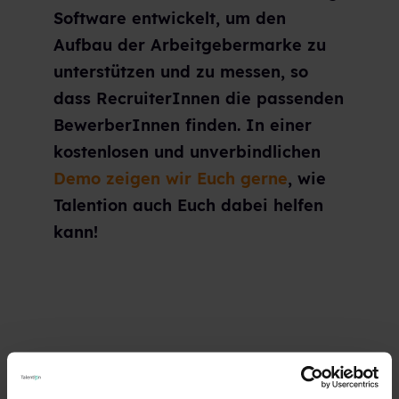
Software entwickelt, um den
Aufbau der Arbeitgebermarke zu
unterstützen und zu messen, so
dass RecruiterInnen die passenden
BewerberInnen finden. In einer
kostenlosen und unverbindlichen
Demo zeigen wir Euch gerne
, wie
Talention auch Euch dabei helfen
kann!