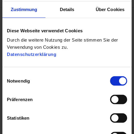
Zustimmung
Details
Über Cookies
Diese Webseite verwendet Cookies
VORHERIGER BEITRAG
Durch die weitere Nutzung der Seite stimmen Sie der
← Personalmarketing News im Januar
Verwendung von Cookies zu.
Datenschutzerklärung
E
Notwendig
i
n
NÄCHSTER BEITRAG
w
Präferenzen
i
Recruiting mit WhatsApp - So gelingt es Ihnen! →
l
l
Statistiken
i
g