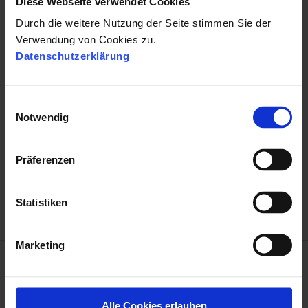
Diese Webseite verwendet Cookies
← Wie rekrutiere ich Ingenieure?
Durch die weitere Nutzung der Seite stimmen Sie der
Verwendung von Cookies zu.
Datenschutzerklärung
E
Notwendig
i
NÄCHSTER BEITRAG
n
w
6 Punkte, wie Unternehmen Personaldienstleister
Präferenzen
i
auswählen →
l
l
Statistiken
i
g
Marketing
u
n
g
s
Alle Cookies erlauben