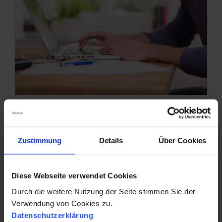
JOBBÖRSEN
38 Kostenlose Jobbörsen
Zustimmung
Details
Über Cookies
für Ihre Stellenanzeigen
Diese Webseite verwendet Cookies
24.03.2022 11:50:08
|
2 Minuten Lesezeit
Durch die weitere Nutzung der Seite stimmen Sie der
Verwendung von Cookies zu.
Datenschutzerklärung