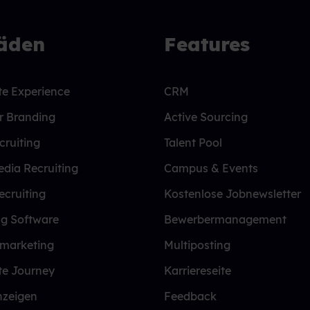
fäden
Features
e Experience
CRM
r Branding
Active Sourcing
cruiting
Talent Pool
edia Recruiting
Campus & Events
ecruiting
Kostenlose Jobnewsletter
ng Software
Bewerbermanagement
lmarketing
Multiposting
te Journey
Karriereseite
nzeigen
Feedback