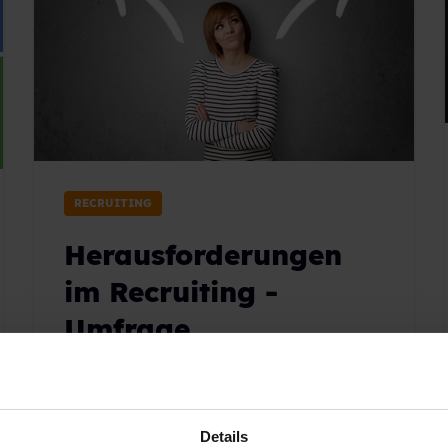
RECRUITING
Herausforderungen
im Recruiting -
Umfrage
14.08.2017 09:38:43
|
2 Minuten Lesezeit
Details