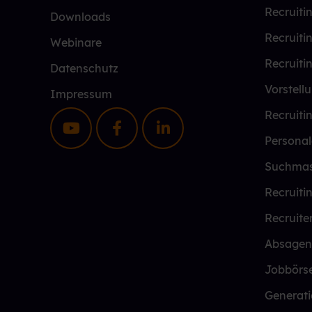
Recruiti
Downloads
Recruiti
Webinare
Recruiti
Datenschutz
Vorstell
Impressum
Recruiti
Personal
Suchmas
Recruiti
Recruite
Absagen
Jobbörs
Generati