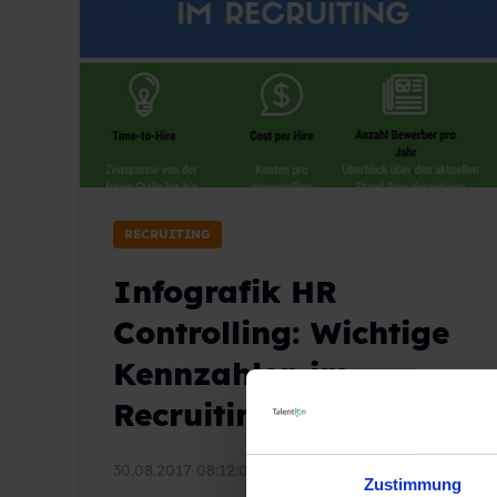
RECRUITING
Infografik HR
Controlling: Wichtige
Kennzahlen im
Recruiting
30.08.2017 08:12:00
|
1 Minuten Lesezeit
Zustimmung