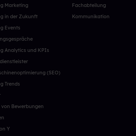
ng Marketing
Fachabteilung
ng in der Zukunft
Kommunikation
ng Events
ungsgespräche
ng Analytics und KPIs
dienstleister
chinenoptimierung (SEO)
ng Trends
r
 von Bewerbungen
en
on Y