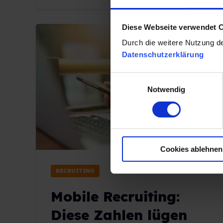
Diese Webseite verwendet 
Durch die weitere Nutzung d
Datenschutzerklärung
E
Notwendig
i
n
w
i
l
Cookies ablehnen
l
i
RECRUITING
g
u
Mobile Recruiting:
n
g
Diese Zahlen lügen
s