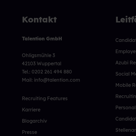
Kontakt
Leit
Talention GmbH
Candidat
Employe
Ohligsmühle 3
Azubi Re
42103 Wuppertal
Tel.:
0202 261 494 880
Social M
Mail: info@talention.com
Mobile R
Recruiti
Recruiting Features
Persona
Karriere
Candida
Blogarchiv
Stellena
Presse