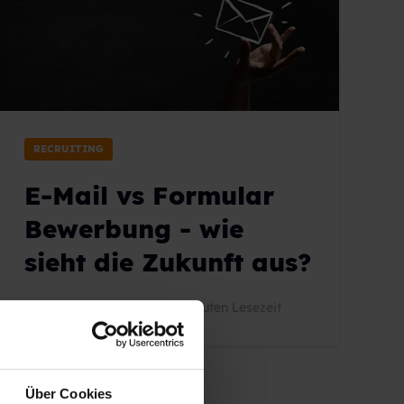
RECRUITING
E-Mail vs Formular
Bewerbung - wie
sieht die Zukunft aus?
10.08.2017 09:43:24
|
3 Minuten Lesezeit
Über Cookies