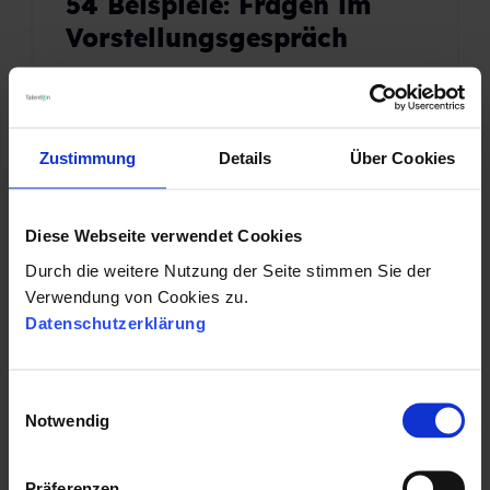
54 Beispiele: Fragen im
Vorstellungsgespräch
07.10.2014 22:17:10
|
4 Minuten Lesezeit
Zustimmung
Details
Über Cookies
Diese Webseite verwendet Cookies
Durch die weitere Nutzung der Seite stimmen Sie der
Verwendung von Cookies zu.
Datenschutzerklärung
E
Notwendig
i
n
w
Präferenzen