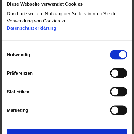
Diese Webseite verwendet Cookies
Durch die weitere Nutzung der Seite stimmen Sie der
Verwendung von Cookies zu.
Datenschutzerklärung
E
Notwendig
i
n
w
Präferenzen
i
EMPLOYER BRANDING
l
10 Kennzahlen um
l
Statistiken
i
Employer Branding zu
g
messen
Marketing
u
n
01.12.2014 16:28:46
|
4 Minuten Lesezeit
g