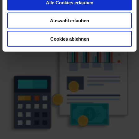
s
Alle Cookies erlauben
a
u
Auswahl erlauben
s
w
a
Cookies ablehnen
h
l