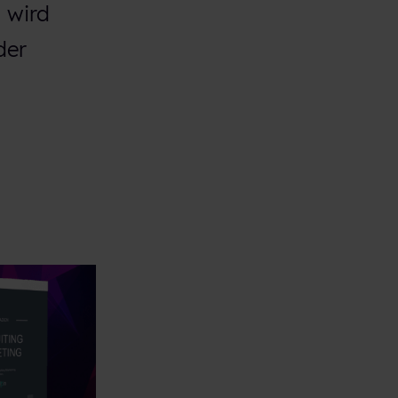
 wird
der