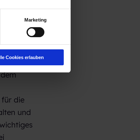
Marketing
on
iel die
n wir
lle Cookies erlauben
n dem
für die
alten und
 wichtiges
ei