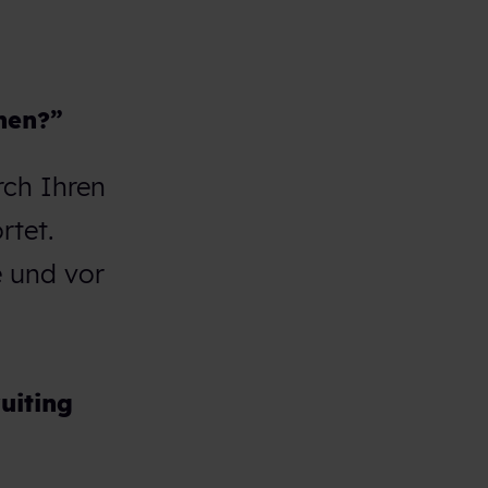
nen?”
rch Ihren
rtet.
e und vor
uiting