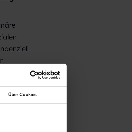
imäre
ialen
ndenziell
r
ein Thema
zu
Über Cookies
on
ent für