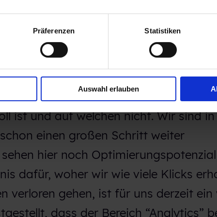
Präferenzen
Statistiken
t war für uns sicherlich die bei Talenti
t zur technischen Analyse, wie zum Beisp
Bereich des Anzeigentitels. Hier könne
Auswahl erlauben
A
elchen Portalen die Schaltung von
oll ist und auf welchen nicht. Wir sind i
 schon einen großen Schritt weiter
ehen hier noch Optimierungspotenzial 
nis dafür, woher wir wie viele Klicks erh
 verloren gehen, ist für uns derzeit ein
gestellt, dass der Bereich “Analytics” b