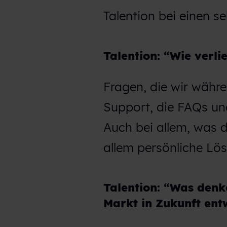
h
Talention bei einen se
l
Talention: “Wie verl
Fragen, die wir währ
Support, die FAQs un
Auch bei allem, was d
allem persönliche Lö
Talention: “Was denke
Markt in Zukunft ent