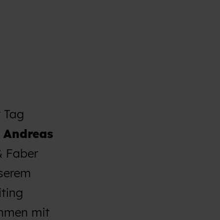
r Tag
t
Andreas
& Faber
nserem
iting
ehmen mit