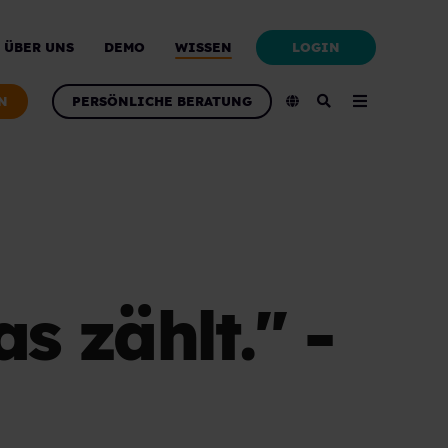
LOGIN
ÜBER UNS
DEMO
WISSEN
N
PERSÖNLICHE BERATUNG
s zählt." -