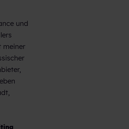
nance und
lers
t meiner
ssischer
bieter,
Neben
dt,
ting