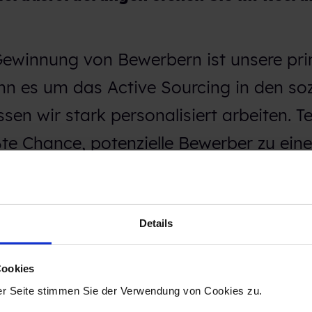
ewinnung von Bewerbern ist unsere pr
n es um das Active Sourcing in den soz
en wir stark personalisiert arbeiten. Te
te Chance, potenzielle Bewerber zu eine
gen. Auch das Employer Branding ist 
nserer Spezialisierung als Brand weiter 
Details
Cookies
ich bei Ihnen im Recruiting mit Talenti
er Seite stimmen Sie der Verwendung von Cookies zu.
r für Sie das ausschlaggebende Argum