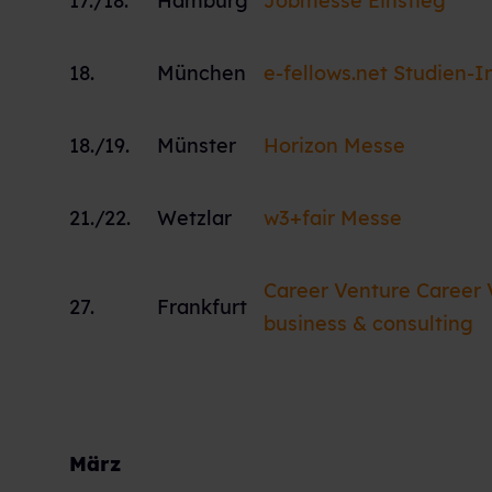
17./18.
Hamburg
Jobmesse Einstieg
18.
München
e-fellows.net Studien-I
18./19.
Münster
Horizon Messe
21./22.
Wetzlar
w3+fair Messe
Career Venture Career 
27.
Frankfurt
business & consulting
März