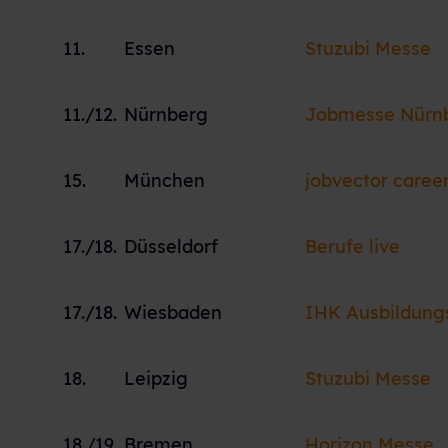
11.
Essen
Stuzubi Messe
11./12.
Nürnberg
Jobmesse Nürn
15.
München
jobvector caree
17./18.
Düsseldorf
Berufe live
17./18.
Wiesbaden
IHK Ausbildun
18.
Leipzig
Stuzubi Messe
18./19.
Bremen
Horizon Messe