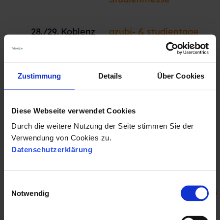
28./29.
Koblenz
azubi- & studientage
29.
Stuttgart
Stuzubi Messe
Zustimmung
Details
Über Cookies
Diese Webseite verwendet Cookies
Mai
Durch die weitere Nutzung der Seite stimmen Sie der
Verwendung von Cookies zu.
Datenschutzerklärung
3./4.
Köln
meet@th-koeln
E
4.
Hamburg
Absolventenkongress
Notwendig
i
n
w