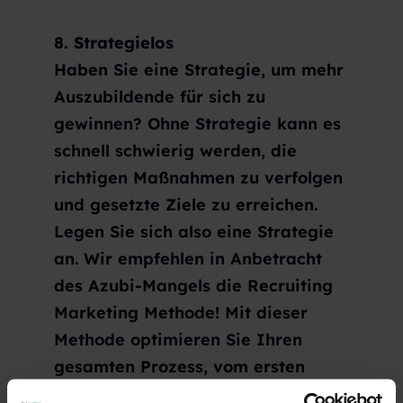
8. Strategielos
Haben Sie eine Strategie, um mehr
Auszubildende für sich zu
gewinnen? Ohne Strategie kann es
schnell schwierig werden, die
richtigen Maßnahmen zu verfolgen
und gesetzte Ziele zu erreichen.
Legen Sie sich also eine Strategie
an. Wir empfehlen in Anbetracht
des Azubi-Mangels die Recruiting
Marketing Methode! Mit dieser
Methode optimieren Sie Ihren
gesamten Prozess, vom ersten
Kontakt zu einem Interessenten bis