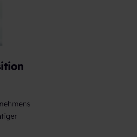
ition
ernehmens
tiger