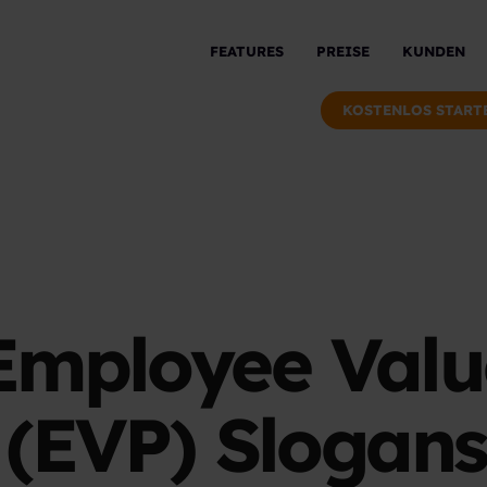
FEATURES
PREISE
KUNDEN
KOSTENLOS START
 Employee Valu
 (EVP) Slogan