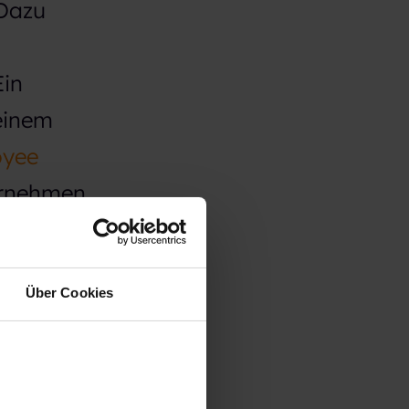
 Dazu
Ein
 einem
oyee
ernehmen
Über Cookies
(EVP)