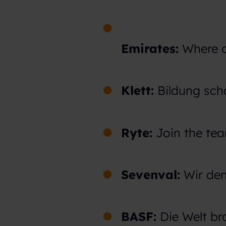
h
l
Emirates:
Where c
Klett:
Bildung scha
Ryte:
Join the tea
Sevenval:
Wir den
BASF:
Die Welt br