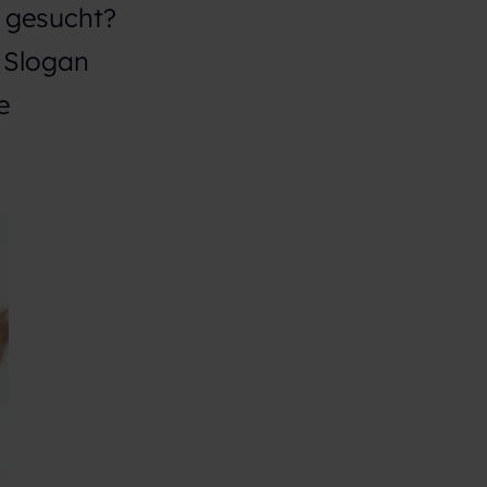
n gesucht?
n Slogan
e