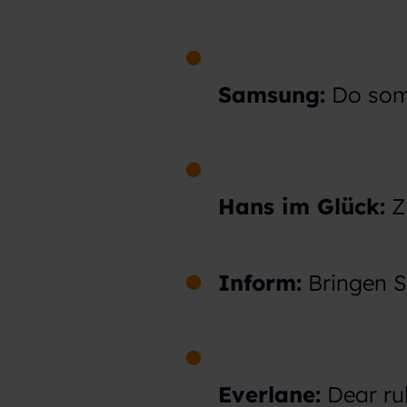
Samsung:
Do some
Hans im Glück:
Zi
Inform:
Bringen Si
Everlane:
Dear rul