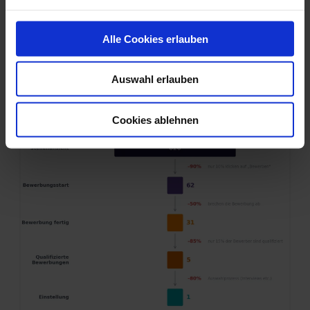
n
interessieren
g
These Stories on Recruiting
s
Alle Cookies erlauben
a
u
Auswahl erlauben
s
w
a
Cookies ablehnen
h
l