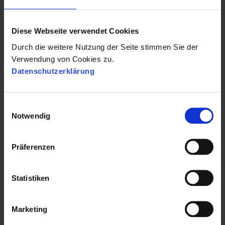
← 5 Tipps für eine gute Bewerberverwaltung
Diese Webseite verwendet Cookies
Durch die weitere Nutzung der Seite stimmen Sie der
Verwendung von Cookies zu.
Datenschutzerklärung
NÄCHSTER BEITRAG
E
Infografik - 12 Tipps für Ihr Employer Branding →
Notwendig
i
n
w
Präferenzen
i
l
l
Statistiken
i
g
Marketing
u
Das könnte Sie auch